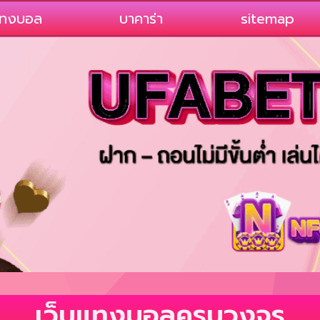
ทงบอล
บาคาร่า
sitemap
เว็บแทงบอลครบวงจร