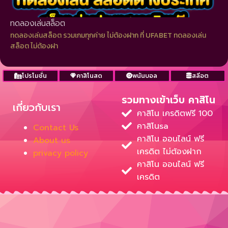
ทดลองเล่นสล็อต
ทดลองเล่นสล็อต รวมเกมทุกค่าย ไม่ต้องฝาก ที่ UFABET ทดลองเล่น
สล็อต ไม่ต้องฝา
โปรโมชั่น
คาสิโนสด
พนันบอล
สลีอต
รวมทางเข้าเว็บ คาสิโน
เกี่ยวกับเรา
คาสิโน เครดิตฟรี 100
คาสิโนsa
Contact Us
คาสิโน ออนไลน์ ฟรี
About us
เครดิต ไม่ต้องฝาก
privacy policy
คาสิโน ออนไลน์ ฟรี
เครดิต