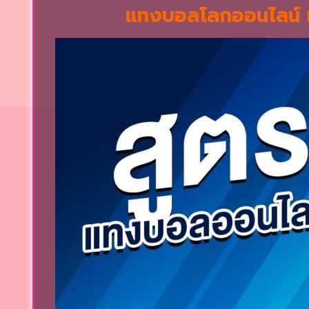
แทงบอลโลกออนไลน์ เว็บ