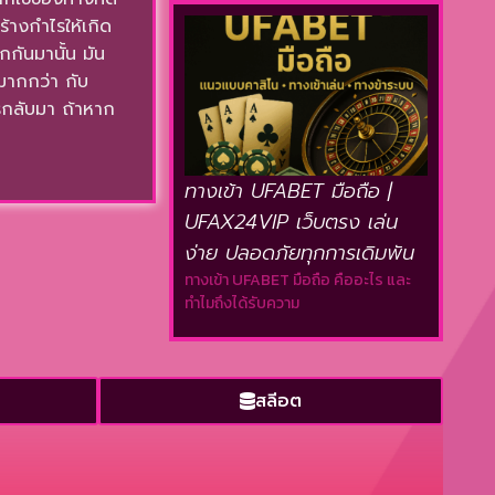
ร้างกำไรให้เกิด
กันมานั้น มัน
้มากกว่า กับ
รกลับมา ถ้าหาก
ทางเข้า UFABET มือถือ |
UFAX24VIP เว็บตรง เล่น
ง่าย ปลอดภัยทุกการเดิมพัน
ทางเข้า UFABET มือถือ คืออะไร และ
ทำไมถึงได้รับความ
สลีอต