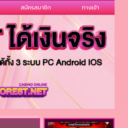
สมัครสมาชิก
ทางเข้า