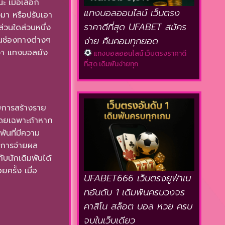
ะ เมื่อเลือก
แทงบอลออนไลน์ เว็บตรง
มา หรือปรับเอา
ราคาดีที่สุด UFABET สมัคร
ส่วนใดส่วนหนึ่ง
ห็นช่องทางต่างๆ
ง่าย คืนคอมทุกยอด
ว่า แทงบอลยัง
แทงบอลออนไลน์ เว็บตรงราคาดี
ที่สุด เดิมพันง่ายทุก
ับการสร้างราย
น โดยเฉพาะถ้าหาก
พันที่มีความ
งการจ่ายผล
ับนักเดิมพันได้
ยครั้ง เมื่อ
UFABET666 เว็บตรงยูฟ่าเบ
ทอันดับ 1 เดิมพันครบวงจร
คาสิโน สล็อต บอล หวย ครบ
จบในเว็บเดียว