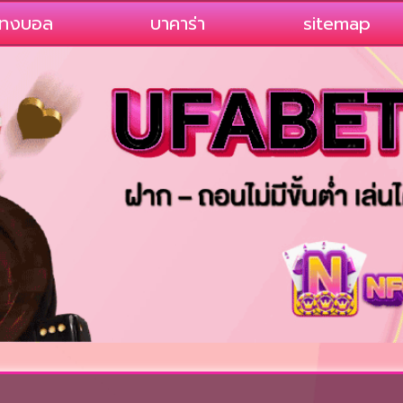
ทงบอล
บาคาร่า
sitemap