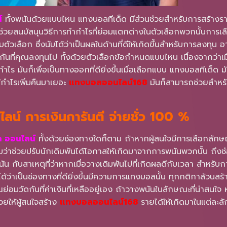
์
ทั้งพนันด้วยแบบไหน แทงบอลทีเด็ด มีส่วนช่วยสำหรับการสร้างรายได
ช่วยสนบัสนุนวิธีการทำกำไรที่ย่อมแตกต่างในตัวเลือกพวกนั้นการเ
ตัวเลือก ซึ่งนับได้ว่าเป็นผลในด้านที่ดีให้เกิดขึ้นสำหรับการลงทุน อาจ
กันที่คุณลงทุนไป ทั้งด้วยตัวเลือกข้อกำหนดแบบไหน เนื่องจากว่าเมื
ร มันก็เพื่อเป็นทางออกที่ดียิ่งขึ้นเมื่อเลือกแบบ แทงบอลทีเด็ด ม
้กำไรเพิ่มคืนมาเยอะ
แทงบอลออนไลน์168
มันก็สามารถช่วยสำหรั
์ การเงินการันตี จ่ายชั่ว 100 %
 ออนไลน์
ทั้งด้วยช่องทางใดก็ตาม ถ้าหากผู้สนใจมีการเลือกลักษ
ว่าช่วยปรับนักเดิมพันได้โอกาสให้เกิดมาจากการพนันพวกนั้น ถึง
ัน กับสาเหตุที่ว่าหากเมื่อวางเดิมพันไปที่เกิดผลดีกับเวลา สำหรับ
ือได้ว่าเป็นช่องทางที่ดียิ่งขึ้นมีความการแทงบอลนั้น ทุกกติกาล้วนสร
่อมวัดกันที่ค่าเงินที่เหลืออยู่เอง ถ้าวางพนันในลักษณะที่น่าสนใจ
่วยให้ผู้สนใจสร้าง
แทงบอลออนไลน์168
รายได้ให้เกิดมาในแต่ละล