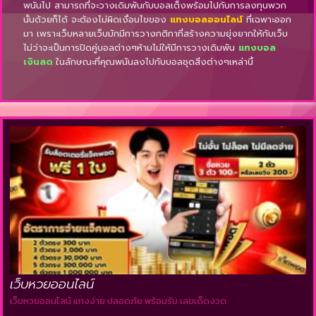
พนันไป สามารถที่จะวางเดิมพันกับบอลเต็งพร้อมไปกับการลงทุนพวก
นั้นด้วยก็ได้ จะต้องไม่ผิดเงื่อนไขของ
แทงบอลออนไลน์
ที่เฉพาะออก
มา เพราะเว็บหลายเว็บมักมีการวางกติกาที่สร้างความยุ่งยากให้กับเว็บ
ไม่ว่าจะเป็นการปิดคู่บอลต่างๆห้ามไม่ให้มีการวางเดิมพัน
แทงบอล
เงินสด
ในลักษณะที่คุณพนันลงไปกับบอลชุดสิ่งต่างๆเหล่านี้
เว็บหวยออนไลน์
เว็บหวยออนไลน์ แทงง่าย ปลอดภัย พร้อมรับ เลขเด็ดงวด