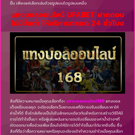
ขึ้น เพียงแค่เลือกเล่นด้วยรูปแบบใดรูปแบบหนึ่ง
แทงบอลออนไลน์ UFABET ฝากถอน
ไม่มีขั้นต่ำ ให้บริการตลอด 24 ชั่วโมง
สิ่งที่มีความหมายเมื่อคุณเลือกที่จะ
แทงบอลออนไลน์168
แทงบอล
เต็งหรือบอลชุด จะต้องเลือกเว็บแทงบอลที่มีการปรับเปลี่ยนราคาให้
ค่าน้ำที่ดี ซึ่งใกล้เคียงเป็นไปในลักษณะเดียวกันสำหรับการสร้างวิธีให้มี
การได้กำไรขึ้นมา หรือผู้เล่นพนันสามารถปรับปลี่ยนของค่าน้ำต่างๆที่
เปิดออกมาเพื่อช่วยเพิ่มเงื่อนไขให้มีการได้กำไรขึ้นมาได้มากยิ่งขึ้น ซึ่ง
สิ่งที่ถือว่าสื่อความหมายหรือคุณจะต้องเข้าทำความเข้าใจเมื่อคุณเลือก