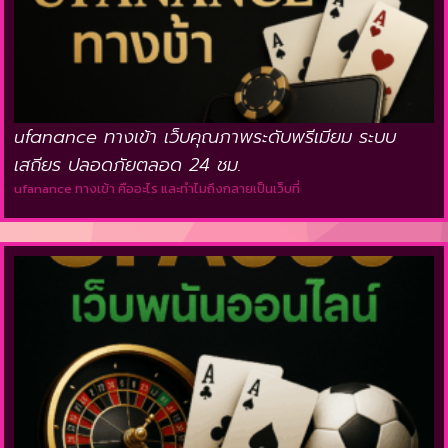
ufanance ทางเข้า เว็บคุณภาพระดับพรีเมียม ระบบ
เสถียร ปลอดภัยตลอด 24 ชม.
ufanance ทางเข้า คืออะไร และทำไมถึงกลายเป็นเว็บที่