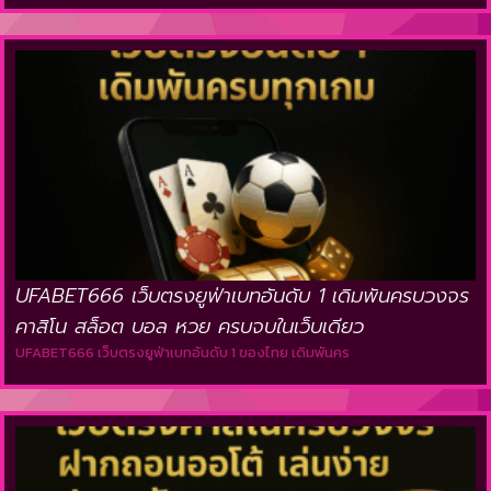
UFABET666 เว็บตรงยูฟ่าเบทอันดับ 1 เดิมพันครบวงจร
คาสิโน สล็อต บอล หวย ครบจบในเว็บเดียว
UFABET666 เว็บตรงยูฟ่าเบทอันดับ 1 ของไทย เดิมพันคร