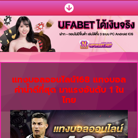
แทงบอลออนไลน์168 แทงบอล
ค่าน้ำดีที่สุด มาแรงอันดับ 1 ใน
ไทย