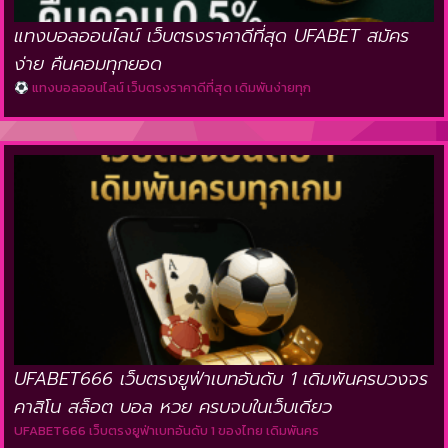
แทงบอลออนไลน์ เว็บตรงราคาดีที่สุด UFABET สมัคร
ง่าย คืนคอมทุกยอด
แทงบอลออนไลน์ เว็บตรงราคาดีที่สุด เดิมพันง่ายทุก
UFABET666 เว็บตรงยูฟ่าเบทอันดับ 1 เดิมพันครบวงจร
คาสิโน สล็อต บอล หวย ครบจบในเว็บเดียว
UFABET666 เว็บตรงยูฟ่าเบทอันดับ 1 ของไทย เดิมพันคร