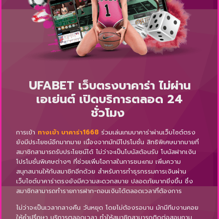
UFABET เว็บตรงบาคาร่า ไม่ผ่าน
เอเย่นต์ เปิดบริการตลอด 24
ชั่วโมง
การเข้า
ทางเข้า บาคาร่า1668
ร่วมเล่นเกมบาคาร่าผ่านเว็บไซต์ตรง
ยังมีประโยชน์อีกมากมาย เนื่องจากมักมีโปรโมชั่น สิทธิพิเศษมากมายที่
สมาชิกสามารถรับประโยชน์ได้ ไม่ว่าจะเป็นโบนัสต้อนรับ โบนัสฝากเงิน
โปรโมชั่นพิเศษต่างๆ ที่ช่วยเพิ่มโอกาสในการชนะเกม เพิ่มความ
สนุกสนานให้กับสมาชิกอีกด้วย สำหรับการทำธุรกรรมการเงินผ่าน
เว็บไซต์บาคาร่าตรงยังมีความสะดวกสบาย ปลอดภัยมากยิ่งขึ้น ซึ่ง
สมาชิกสามารถทำรายการฝาก-ถอนเงินได้ตลอดเวลาที่ต้องการ
ไม่ว่าจะเป็นเวลากลางคืน วันหยุด โดยไม่ต้องรอนาน มักมีทีมงานคอย
ให้คำปรึกษา บริการตลอดเวลา ทำให้สมาชิกสามารถติดต่อสอบถาม