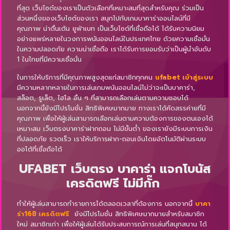
ที่สุด เว็บไซต์ของเราเป็นตัวเลือกที่เหมาะสมที่สุดสำหรับคุณ ร่วมเป็น
ส่วนหนึ่งของเว็บไซต์ของเรา สนุกไปกับเกมบาคาร่าออนไลน์ที่มี
คุณภาพ น่าตื่นเต้น ยูฟ่าเบท เป็นเว็บไซต์ที่เชื่อถือได้ ได้รับความนิยม
อย่างแพร่หลายในวงการพนันออนไลน์ในประเทศไทย ด้วยความเชื่อมั่น
ในความปลอดภัย ความน่าเชื่อถือ เราได้รับการยอมรับว่าเป็นผู้นำอันดับ
1 ในไทยที่มีความเชื่อมั่น
ในการให้บริการที่มีคุณภาพสูงสุดแก่สมาชิกทุกคน
ufabet เข้าสู่ระบบ
มีความหลากหลายในการเล่นเกมพนันออนไลน์ไม่ว่าจะเป็นบาคาร่า,
สล็อต, รูเล็ต, ไฮโล อื่น ๆ ที่สามารถเลือกเล่นตามความชอบได้
นอกจากนี้ยังมีโปรโมชั่น สิทธิพิเศษมากมาย ทางเราได้คัดสรรค่ายที่มี
คุณภาพ เพื่อให้ผู้เล่นสามารถเลือกเล่นตามความต้องการของตนเองได้
เหมาะสม เว็บตรงบาคาร่าฝากถอน ไม่มีขั้นต่ำ ของเรายังมีระบบการเงิน
ที่ปลอดภัย รวดเร็ว เราให้บริการฝาก-ถอนเงินโดยอัตโนมัติผ่านระบบ
ออโต้ที่เชื่อถือได้
UFABET เว็บตรง บาคาร่า แจกโบนัส
เครดิตฟรี ไม่มีกั๊ก
ทำให้ผู้เล่นสามารถทำรายการได้ตลอดเวลาที่ต้องการ นอกจากนี้
บาคา
ร่า168 เครดิตฟรี
ยังมีโปรโมชั่น สิทธิพิเศษมากมายสำหรับสมาชิก
ใหม่ สมาชิกเก่า เพื่อให้ผู้เล่นได้รับประสบการณ์การเล่นที่สนุกสนาน ได้