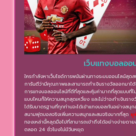
เว็บแทงบอลออนไ
ใครกำลังหาเว็บไซด์การพนันผ่านทางระบบออนไลน์สุดสนุก
การันตีว่ามีคุณภาพและสามารถทำเงินรางวัลออกมาได้จ
การแทงบอลออนไลน์ที่ดีที่สุดและคุ้มค่ามากที่สุดแบบที
แบบไหนก็ให้ความสนุกสุดเหวี่ยง และไม่ว่าจะทำเงินราง
ได้รับมาตรฐานที่ทุกท่านจะได้เข้าแทงบอลกันอย่างสน
สนามฟุตบอลจริงเพิ่มความสนุกและสมจริงมากที่สุด
ยู
ทองเหล่านี้หลุดมือไปที่สามารถเข้าถึงได้อย่างง่ายดาย
ตลอด 24 ชั่วโมงไม่มีวันหยุด