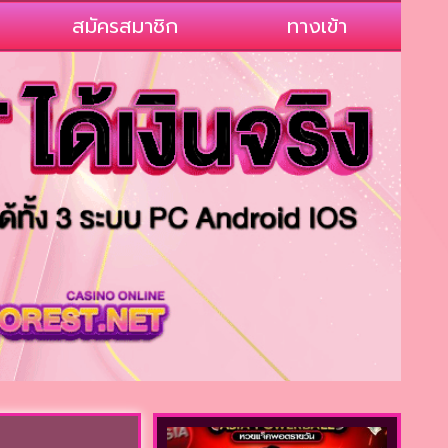
สมัครสมาชิก
ทางเข้า