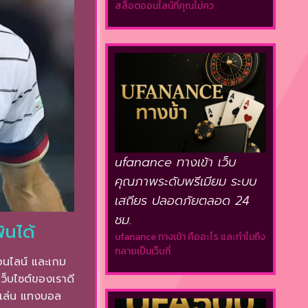
สล็อตออนไลน์ที่คุณไม่คว
ufanance ทางเข้า เว็บ
คุณภาพระดับพรีเมียม ระบบ
เสถียร ปลอดภัยตลอด 24
ชม.
ันได้
ufanance ทางเข้า คืออะไร และทำไมถึง
กลายเป็นเว็บที่
ออนไลน์ และเกม
ว็บไซต์ของเราดี
มาเล่น แทงบอล