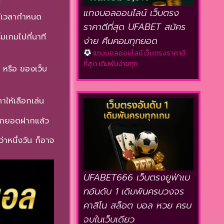
แทงบอลออนไลน์ เว็บตรง
มีเวลากำหนด
ราคาดีที่สุด UFABET สมัคร
มเกมไปกี่นาที
ง่าย คืนคอมทุกยอด
แทงบอลออนไลน์ เว็บตรงราคาดี
ที่สุด เดิมพันง่ายทุก
 หรือ ของเว็บ
ให้เลือกเล่น
% ทุกยอดฝากแล้ว
่าหนึ่งวัน ก็อาจ
UFABET666 เว็บตรงยูฟ่าเบ
ทอันดับ 1 เดิมพันครบวงจร
คาสิโน สล็อต บอล หวย ครบ
จบในเว็บเดียว