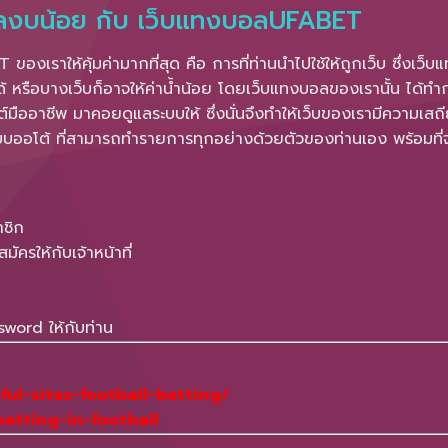
อลงบน้อย กับ เว็บแทงบอลUFABET
เราให้คุ้มค่ามากที่สุด คือ การที่ท่านนำไปใช้ให้ถูกเว็บ ซึ่งเว็
ม่ได้ หรือบางเว็บก็อาจให้ค่าน้ำน้อย โดยเว็บแทงบอลของเรานั้น ได้ท
ืออาชีพ มาคอยดูแลระบบให้ ซึ่งนั่นจึงทำให้เว็บของเรามีความเสถ
ออโต้ ที่สามารถทำรายการทุกอย่างด้วยตัวของท่านเอง พร้อมที่จะ
าชิก
มัครให้กับเจ้าหน้าที่
sword ให้กับท่าน
ul-sites-football-betting/
betting-in-football