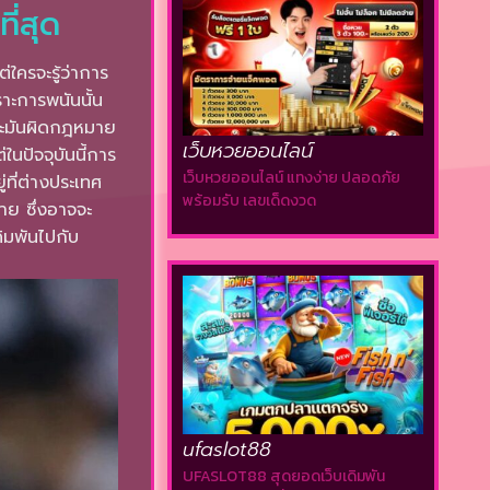
ี่สุด
่ใครจะรู้ว่าการ
พราะการพนันนั้น
พราะมันผิดกฎหมาย
เว็บหวยออนไลน์
ในปัจจุบันนี้การ
เว็บหวยออนไลน์ แทงง่าย ปลอดภัย
ที่ต่างประเทศ
พร้อมรับ เลขเด็ดงวด
าย ซึ่งอาจจะ
ิมพันไปกับ
ufaslot88
UFASLOT88 สุดยอดเว็บเดิมพัน