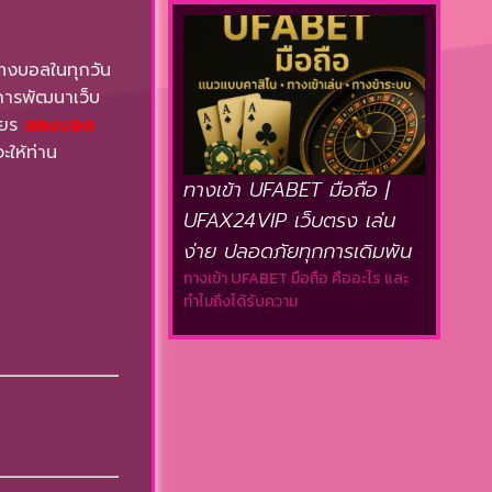
บแทงบอลในทุกวัน
ำการพัฒนาเว็บ
ียร
แทงบอล
ให้ท่าน
ทางเข้า UFABET มือถือ |
UFAX24VIP เว็บตรง เล่น
ง่าย ปลอดภัยทุกการเดิมพัน
ทางเข้า UFABET มือถือ คืออะไร และ
ทำไมถึงได้รับความ